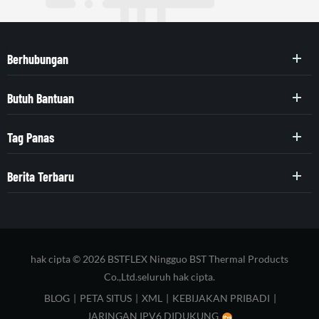
Berhubungan
Butuh Bantuan
Tag Panas
Berita Terbaru
hak cipta © 2026 BSTFLEX Ningguo BST Thermal Products
Co.,Ltd.seluruh hak cipta.
BLOG
|
PETA SITUS
|
XML
|
KEBIJAKAN PRIBADI
|
JARINGAN IPV6 DIDUKUNG