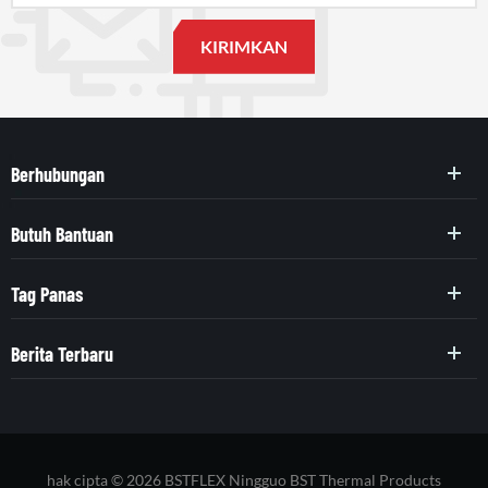
Berhubungan
Butuh Bantuan
Tag Panas
Berita Terbaru
hak cipta © 2026 BSTFLEX Ningguo BST Thermal Products