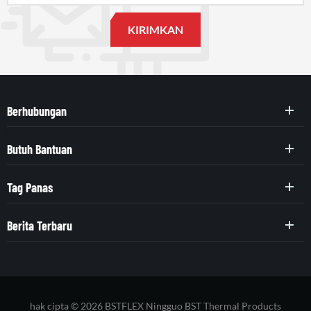
Berhubungan
Butuh Bantuan
Tag Panas
Berita Terbaru
hak cipta © 2026 BSTFLEX Ningguo BST Thermal Products