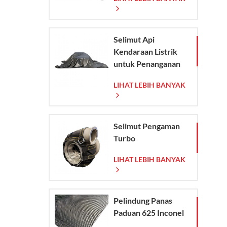
Anyaman
Selimut Api
Kendaraan Listrik
untuk Penanganan
Darurat Kebakaran
LIHAT LEBIH BANYAK
Kendaraan Listrik
dan Mobil
Selimut Pengaman
Turbo
LIHAT LEBIH BANYAK
Pelindung Panas
Paduan 625 Inconel