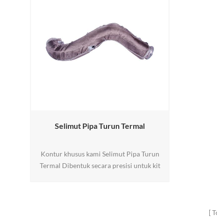
Selimut Pipa Turun Termal
Kontur khusus kami Selimut Pipa Turun
Termal Dibentuk secara presisi untuk kit
turbo spesifik Anda, memberikan
kesesuaian yang sempurna dan akses
perawatan yang mudah. Direkayasa untuk
secara drastis mengurangi perpindahan
T