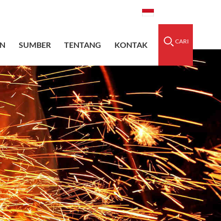
dedsleeve.com
0086-15856303740
Indonesia
CARI
N
SUMBER
TENTANG
KONTAK