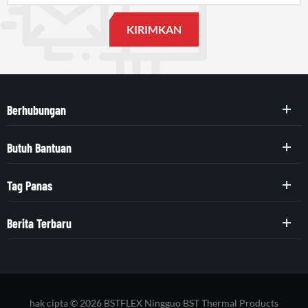
Berhubungan
Butuh Bantuan
Tag Panas
Berita Terbaru
hak cipta © 2026 BSTFLEX Ningguo BST Thermal Products