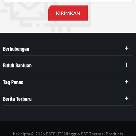
Berhubungan
Butuh Bantuan
Tag Panas
Berita Terbaru
hak cipta © 2026 BSTFLEX Ningguo BST Thermal Products