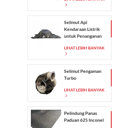
Anyaman
Selimut Api
Kendaraan Listrik
untuk Penanganan
Darurat Kebakaran
LIHAT LEBIH BANYAK
Kendaraan Listrik
dan Mobil
Selimut Pengaman
Turbo
LIHAT LEBIH BANYAK
Pelindung Panas
Paduan 625 Inconel