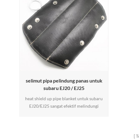
selimut pipa pelindung panas untuk
subaru EJ20 / EJ25
heat shield up pipe blanket untuk subaru
EJ20/EJ25 sangat efektif melindungi
komponen di sekitar uppipe Anda dengan
menghalangi panas yang dihasilkan oleh
gas buang panas.
T