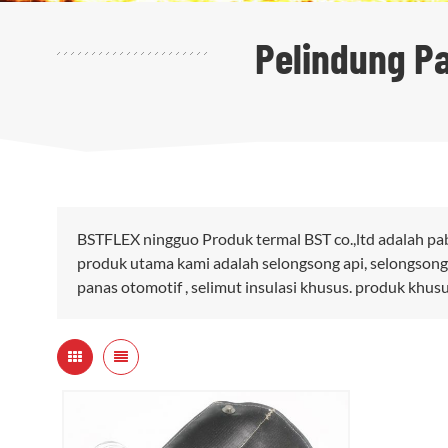
Pelindung P
BSTFLEX ningguo Produk termal BST co.,ltd adalah pa
produk utama kami adalah selongsong api, selongsong
panas otomotif , selimut insulasi khusus. produk khus