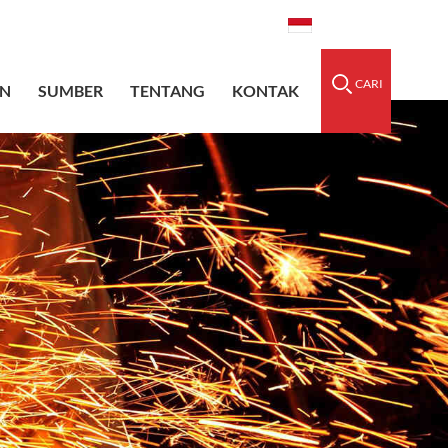
dedsleeve.com
0086-15856303740
Indonesia
CARI
N
SUMBER
TENTANG
KONTAK