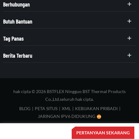
Berhubungan
Butuh Bantuan
Tag Panas
Berita Terbaru
hak cipta © 2026 BSTFLEX Ningguo BST Thermal Products
Co.,Ltd.seluruh hak cipta.
BLOG
|
PETA SITUS
|
XML
|
KEBIJAKAN PRIBADI
|
JARINGAN IPV6 DIDUKUNG
PERTANYAAN SEKARANG
RUMAH
PRODUK
KONTAK
TENTANG