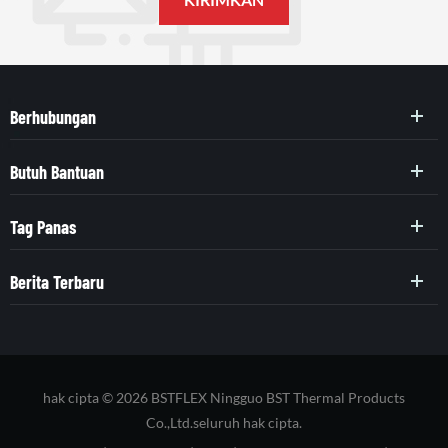
Berhubungan
Butuh Bantuan
Tag Panas
Berita Terbaru
hak cipta © 2026 BSTFLEX Ningguo BST Thermal Products
Co.,Ltd.seluruh hak cipta.