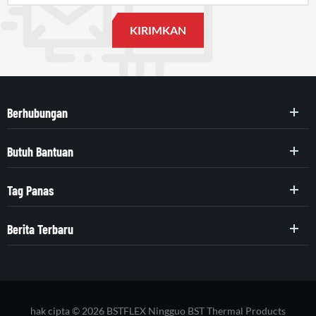
Berhubungan
Butuh Bantuan
Tag Panas
Berita Terbaru
hak cipta © 2026 BSTFLEX Ningguo BST Thermal Products