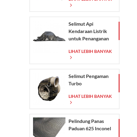
Anyaman
Selimut Api
Kendaraan Listrik
untuk Penanganan
Darurat Kebakaran
LIHAT LEBIH BANYAK
Kendaraan Listrik
dan Mobil
Selimut Pengaman
Turbo
LIHAT LEBIH BANYAK
Pelindung Panas
Paduan 625 Inconel