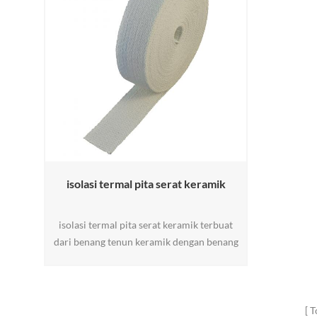
isolasi termal pita serat keramik
isolasi termal pita serat keramik terbuat
dari benang tenun keramik dengan benang
fiberglass atau tulangan kawat baja.
terkenal tahan suhu tinggi hingga 1050 °C,
tekstil serat keramik memiliki sifat yang
sangat baik dari ringan, konduktivitas
T