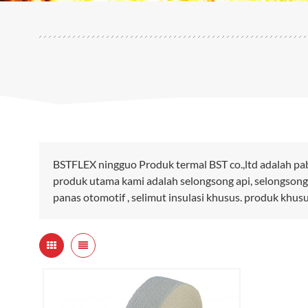
BSTFLEX ningguo Produk termal BST co.,ltd adalah pa
produk utama kami adalah selongsong api, selongsong
panas otomotif , selimut insulasi khusus. produk khus