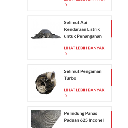
Anyaman
Selimut Api
Kendaraan Listrik
untuk Penanganan
Darurat Kebakaran
LIHAT LEBIH BANYAK
Kendaraan Listrik
dan Mobil
Selimut Pengaman
Turbo
LIHAT LEBIH BANYAK
Pelindung Panas
Paduan 625 Inconel