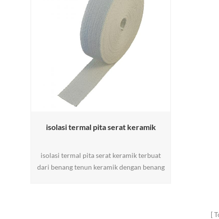
isolasi termal pita serat keramik
isolasi termal pita serat keramik terbuat
dari benang tenun keramik dengan benang
fiberglass atau tulangan kawat baja.
terkenal tahan suhu tinggi hingga 1050 °C,
tekstil serat keramik memiliki sifat yang
sangat baik dari ringan, konduktivitas
T