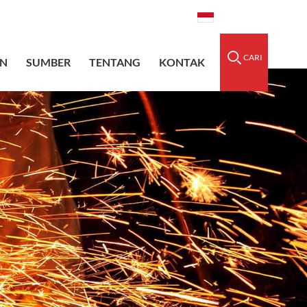
dedsleeve.com
0086-15856303740
Indonesia
CARI
N
SUMBER
TENTANG
KONTAK