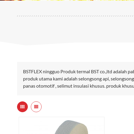
BSTFLEX ningguo Produk termal BST co.,ltd adalah pa
produk utama kami adalah selongsong api, selongsong
panas otomotif , selimut insulasi khusus. produk khus