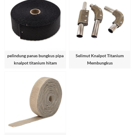
pelindung panas bungkus pipa
Selimut Knalpot Titanium
knalpot titanium hitam
Membungkus